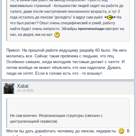
максимально странный - большинство людей сидят на работе до
талого, даже после наступления пенсионного возраста, а тут 3
года осталось до пенсии "досидеть" и вдруг сам ушёл
На
что был расчет? Опыт очень специфический и узкий, работу
найти будет очень непросто. Эйчайры
простигоспади
смотрят на
нас, на дедов, как на кал
Прикол. На прошлой работе ведущему разрабу 60 было. На него
молились все. Сейчас такая проблема с людьми, что ппц.
Особенно смешно, когда молодняк тестовые делает с чатгпт. И
потом вообще не может объяснить что они наделали. Думать
люди не хотят. Если в голове есть что - то возьмут.
Xalat
26.12.2025
Не сам конечно. Реорганизация структуры (связано с
централизацией сервисов).
Могли бы дать доработать человеку до пенсии, педерасты
В