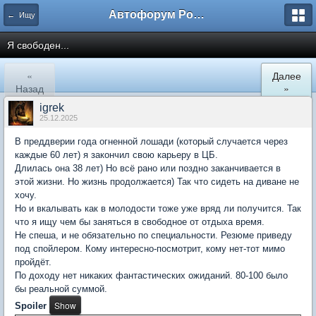
Автофорум Ростова-на-Дону
← Ищу
Я свободен...
«
Далее
Назад
»
igrek
25.12.2025
В преддверии года огненной лошади (который случается через
каждые 60 лет) я закончил свою карьеру в ЦБ.
Длилась она 38 лет) Но всё рано или поздно заканчивается в
этой жизни. Но жизнь продолжается) Так что сидеть на диване не
хочу.
Но и вкалывать как в молодости тоже уже вряд ли получится. Так
что я ищу чем бы заняться в свободное от отдыха время.
Не спеша, и не обязательно по специальности. Резюме приведу
под спойлером. Кому интересно-посмотрит, кому нет-тот мимо
пройдёт.
По доходу нет никаких фантастических ожиданий. 80-100 было
бы реальной суммой.
Spoiler