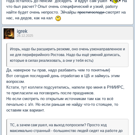
года осталось до пенсии "досидеть" и вдруг сам ушёл
На
что был расчет? Опыт очень специфический и узкий, работу
найти будет очень непросто. Эйчайры
простигоспади
смотрят на
нас, на дедов, как на кал
igrek
26.12.2025
Игорь, надо бы расширить резюме, оно очень узконаправленное и
не для периферийного Ростова. Надо бы ещё умений дописать,
которые в силах реализовать, а они у тебя есть)
Да, наверное ты прав, надо разбавить чем то понятным)
Вот сегодня последний день отработаю в ЦБ и займусь этим
вопросом.
Кстати, тут коллеги подсуетились, напели про меня в РНИИРС,
те пригласили на поговорить после праздников.
Но если смотреть по открытым источникам там как то всё
печально с з/п. Но если раньше не найду что-то стоящее, то
оставим как вариант.
ТС, а зачем сам ушел, на выход попросили? Просто ход
максимально странный - большинство людей сидят на работе до