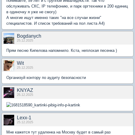
понимаете, 59 лет и с группой инвалидности. Так что
обслуживать СКС, IP телефонию, и парк оргтехники в 200 единиц
в одиночку я уже не смогу)
А многие ищут именно таких "на все случаи жизни"
специалистов. И список требований на пол листа А4)
Bogdanych
25.12.2025
Прям песню Кипелова напомнило. Кста, неплохая песенка )
Wit
25.12.2025
Организуй контору по аудиту безопасности
KNYAZ
25.12.2025
Lexx-1
25.12.2025
Мне кажется тут удаленка на Москву будет в самый раз