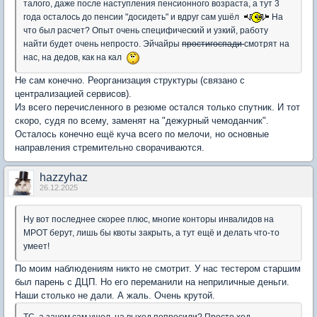
талого, даже после наступления пенсионного возраста, а тут 3
года осталось до пенсии "досидеть" и вдруг сам ушёл
На
что был расчет? Опыт очень специфический и узкий, работу
найти будет очень непросто. Эйчайры
простигоспади
смотрят на
нас, на дедов, как на кал
Не сам конечно. Реорганизация структуры (связано с
централизацией сервисов).
Из всего перечисленного в резюме остался только спутник. И тот
скоро, судя по всему, заменят на "дежурный чемоданчик".
Осталось конечно ещё куча всего по мелочи, но основные
направления стремительно сворачиваются.
hazzyhaz
26.12.2025
Ну вот последнее скорее плюс, многие конторы инвалидов на
МРОТ берут, лишь бы квоты закрыть, а тут ещё и делать что-то
умеет!
По моим наблюдениям никто не смотрит. У нас тестером старшим
был парень с ДЦП. Но его переманили на неприличные деньги.
Наши столько не дали. А жаль. Очень крутой.
ТС, а зачем сам ушел, на выход попросили? Просто ход