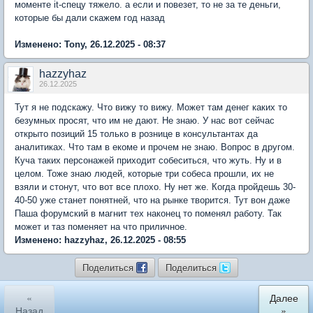
моменте it-спецу тяжело. а если и повезет, то не за те деньги,
которые бы дали скажем год назад
Изменено: Tony, 26.12.2025 - 08:37
hazzyhaz
26.12.2025
Тут я не подскажу. Что вижу то вижу. Может там денег каких то
безумных просят, что им не дают. Не знаю. У нас вот сейчас
открыто позиций 15 только в рознице в консультантах да
аналитиках. Что там в екоме и прочем не знаю. Вопрос в другом.
Куча таких персонажей приходит собеситься, что жуть. Ну и в
целом. Тоже знаю людей, которые три собеса прошли, их не
взяли и стонут, что вот все плохо. Ну нет же. Когда пройдешь 30-
40-50 уже станет понятней, что на рынке творится. Тут вон даже
Паша форумский в магнит тех наконец то поменял работу. Так
может и таз поменяет на что приличное.
Изменено: hazzyhaz, 26.12.2025 - 08:55
Поделиться
Поделиться
«
Далее
Назад
»