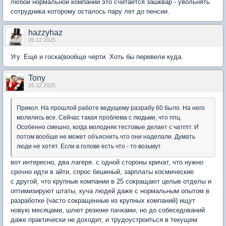
любой нормальной компании это считается зашквар - увольнять
сотрудника которому осталось пару лет до пенсии.
hazzyhaz
26.12.2025
Угу. Ещё и госка(вообще черти. Хоть бы перевели куда.
Tony
26.12.2025
Прикол. На прошлой работе ведущему разрабу 60 было. На него
молились все. Сейчас такая проблема с людьми, что ппц.
Особенно смешно, когда молодняк тестовые делает с чатгпт. И
потом вообще не может объяснить что они наделали. Думать
люди не хотят. Если в голове есть что - то возьмут.
вот интересно, два лагеря. с одной стороны кричат, что нужно
срочно идти в айти, спрос бешеный, зарплаты космические
с другой, что крупные компании в 25 сокращают целые отделы и
оптимизируют штаты, куча людей даже с нормальным опытом в
разработке (часто сокращенные из крупных компаний) ищут
новую месяцами, шлют резюме пачками, но до собеседований
даже практически не доходит, и трудоустроиться в текущем