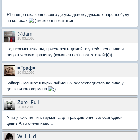
+1 я еще пока коня своего до ума довожу.думаю к апрелю буду
на колесах
можно и покататся
@dam
18.03.2010
эх, неромантики вы, приезжаешь домой, а у тебя вся спина и
лицо в черную крапинку (крыльев нет) - вот это кайф)))
=Граф=
19.03.2010
байкеры меняют шкурки пойманых велосепедистов на пиво у
долговязого бармена
Zero_Full
20.03.2010
А ни у кого нет инструмента для расцепления велосипедной
цепи? А то очень надо...
W_i_l_d