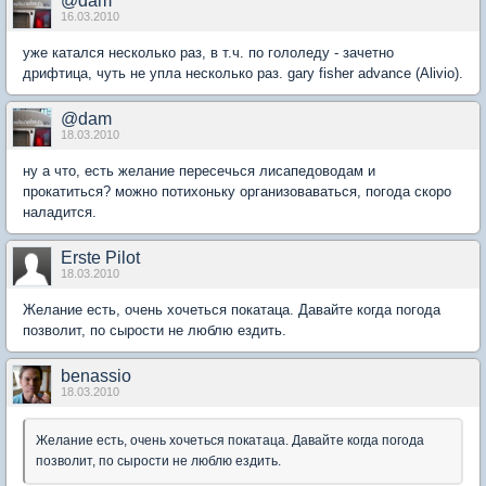
@dam
16.03.2010
уже катался несколько раз, в т.ч. по гололеду - зачетно
дрифтица, чуть не упла несколько раз. gary fisher advance (Alivio).
@dam
18.03.2010
ну а что, есть желание пересечься лисапедоводам и
прокатиться? можно потихоньку организоваваться, погода скоро
наладится.
Erste Pilot
18.03.2010
Желание есть, очень хочеться покатаца. Давайте когда погода
позволит, по сырости не люблю ездить.
benassio
18.03.2010
Желание есть, очень хочеться покатаца. Давайте когда погода
позволит, по сырости не люблю ездить.