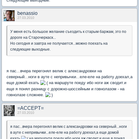
следующие выходные.
benassio
27.03.2010
У меня есть большое желание съездить к старым баржам, это по
дороге на Старочеркаск...
Но сегодня и завтра не получается...можно поехать на
следующие выходные.
я пас...вчера перегонял велик с александровки на
северный...ноги в ауте с непривычки...еле-еле на работу доехал,а
еще домой ехать
на маршруте поеду ибо ноги аж сводит.и
еще я понял разницу с дорожно-шоссейным и говнолазом - на
говнолазе сложнее.
=ACCEPT=
27.03.2010
я пас...вчера перегонял велик с александровки на северный...ноги
в ауте с непривычки...еле-еле на работу доехал,а еще домой
ехать
на маршруте поеду ибо ноги аж сводит.и еще я понял