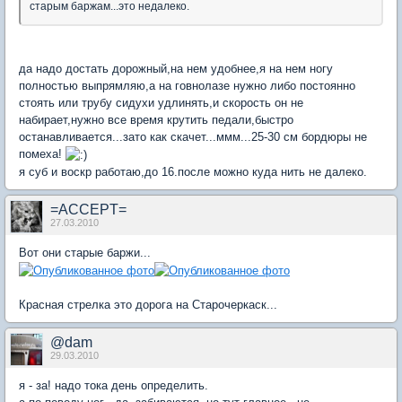
старым баржам...это недалеко.
да надо достать дорожный,на нем удобнее,я на нем ногу
полностью выпрямляю,а на говнолазе нужно либо постоянно
стоять или трубу сидухи удлинять,и скорость он не
набирает,нужно все время крутить педали,быстро
останавливается...зато как скачет...ммм...25-30 см бордюры не
помеха!
я суб и воскр работаю,до 16.после можно куда нить не далеко.
=ACCEPT=
27.03.2010
Вот они старые баржи...
Красная стрелка это дорога на Старочеркаск...
@dam
29.03.2010
я - за! надо тока день определить.