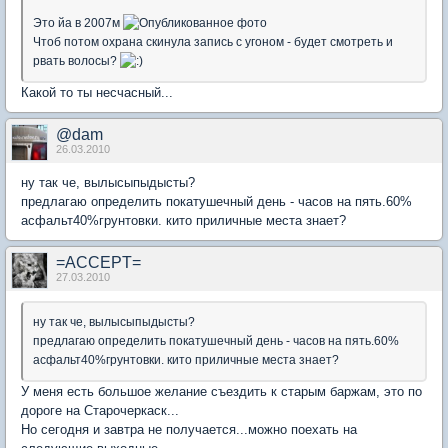
Это йа в 2007м
Чтоб потом охрана скинула запись с угоном - будет смотреть и
рвать волосы?
Какой то ты несчасный...
@dam
26.03.2010
ну так че, вылысыпыдысты?
предлагаю определить покатушечный день - часов на пять.60%
асфальт40%грунтовки. кито приличные места знает?
=ACCEPT=
27.03.2010
ну так че, вылысыпыдысты?
предлагаю определить покатушечный день - часов на пять.60%
асфальт40%грунтовки. кито приличные места знает?
У меня есть большое желание съездить к старым баржам, это по
дороге на Старочеркаск...
Но сегодня и завтра не получается...можно поехать на