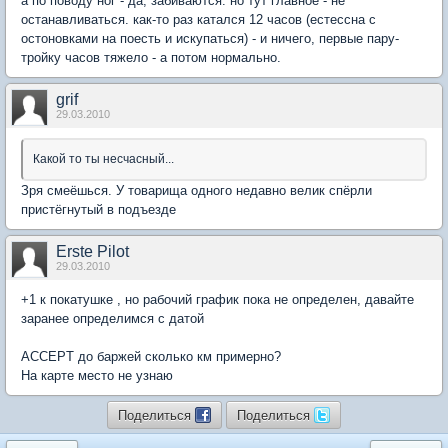
а по поводу ног - да, забиваются. но тут главное - не
останавливаться. как-то раз катался 12 часов (естессна с
остоновками на поесть и искупаться) - и ничего, первые пару-
тройку часов тяжело - а потом нормально.
grif
29.03.2010
Какой то ты несчасный...
Зря смеёшься. У товарища одного недавно велик спёрли
пристёгнутый в подъезде
Erste Pilot
29.03.2010
+1 к покатушке , но рабочий график пока не определен, давайте
заранее определимся с датой
ACCEPT до баржей сколько км примерно?
На карте место не узнаю
Поделиться
Поделиться