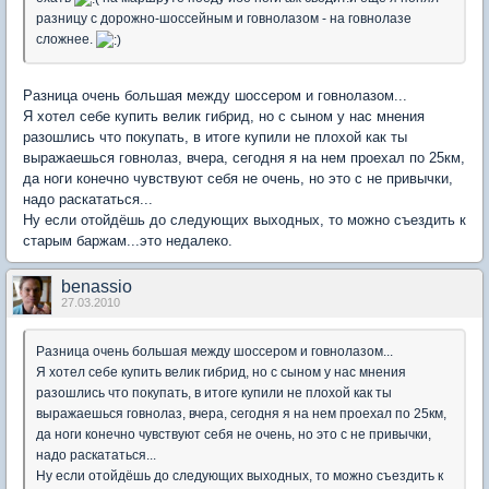
разницу с дорожно-шоссейным и говнолазом - на говнолазе
сложнее.
Разница очень большая между шоссером и говнолазом...
Я хотел себе купить велик гибрид, но с сыном у нас мнения
разошлись что покупать, в итоге купили не плохой как ты
выражаешься говнолаз, вчера, сегодня я на нем проехал по 25км,
да ноги конечно чувствуют себя не очень, но это с не привычки,
надо раскататься...
Ну если отойдёшь до следующих выходных, то можно съездить к
старым баржам...это недалеко.
benassio
27.03.2010
Разница очень большая между шоссером и говнолазом...
Я хотел себе купить велик гибрид, но с сыном у нас мнения
разошлись что покупать, в итоге купили не плохой как ты
выражаешься говнолаз, вчера, сегодня я на нем проехал по 25км,
да ноги конечно чувствуют себя не очень, но это с не привычки,
надо раскататься...
Ну если отойдёшь до следующих выходных, то можно съездить к