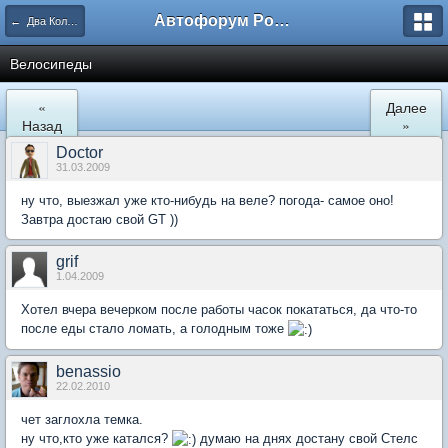
Автофорум Ростова-на-Дону
← Два Колеса
Велосипеды
«
Далее
Назад
»
Doctor
31.03.2009
ну что, выезжал уже кто-нибудь на веле? погода- самое оно!
Завтра достаю свой GT ))
grif
1.04.2009
Хотел вчера вечерком после работы часок покататься, да что-то
после еды стало ломать, а голодным тоже
benassio
22.02.2010
чет заглохла темка.
ну что,кто уже катался?
думаю на днях достану свой Стелс