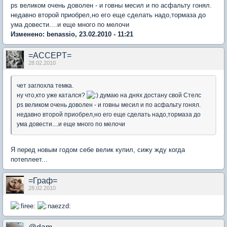
ps великом очень доволен - и говны месил и по асфальту гонял.
недавно второй приобрел,но его еще сделать надо,тормаза до
ума довести....и еще много по мелочи
Изменено: benassio, 23.02.2010 - 11:21
=ACCEPT=
28.02.2010
чет заглохла темка.
ну что,кто уже катался?
думаю на днях достану свой Стелс
ps великом очень доволен - и говны месил и по асфальту гонял.
недавно второй приобрел,но его еще сделать надо,тормаза до
ума довести....и еще много по мелочи
Я перед новым годом себе велик купил, сижу жду когда
потеплеет...
=Граф=
28.02.2010