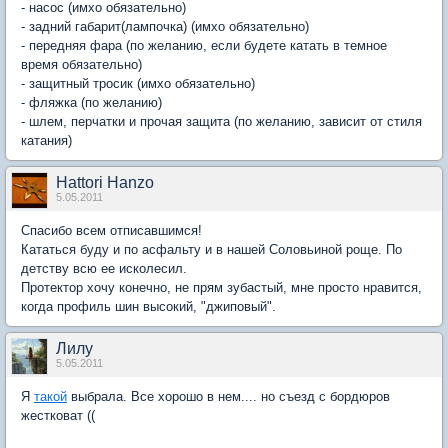
- насос (имхо обязательно)
- задний габарит(лампочка) (имхо обязательно)
- передняя фара (по желанию, если будете катать в темное
время обязательно)
- защитный тросик (имхо обязательно)
- фляжка (по желанию)
- шлем, перчатки и прочая защита (по желанию, зависит от стиля
катания)
Hattori Hanzo
5.05.2011
Спасибо всем отписавшимся!
Кататься буду и по асфальту и в нашей Соловьиной роще. По
детству всю ее исколесил.
Протектор хочу конечно, не прям зубастый, мне просто нравится,
когда профиль шин высокий, "джиповый".
Лилу
5.05.2011
Я
такой
выбрала. Все хорошо в нем.... но съезд с бордюров
жестковат ((