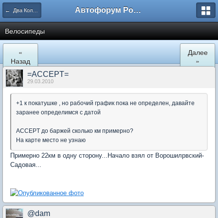
Автофорум Ростова-на-Дону
← Два Колеса
Велосипеды
«
Далее
Назад
»
=ACCEPT=
29.03.2010
+1 к покатушке , но рабочий график пока не определен, давайте
заранее определимся с датой
ACCEPT до баржей сколько км примерно?
На карте место не узнаю
Примерно 22км в одну сторону...Начало взял от Ворошилрвский-
Садовая...
@dam