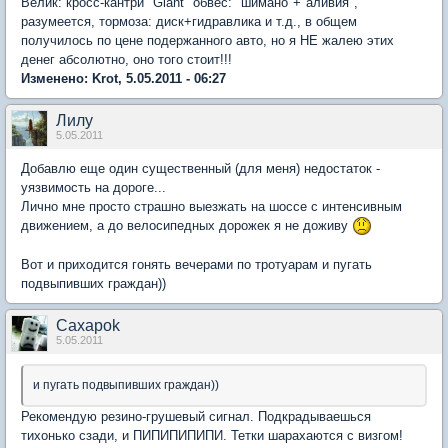
Велик: кросс-кантри "Giant" обвес: "шимано"+"аливия",
разумеется, тормоза: диск+гидравлика и т.д., в общем
получилось по цене подержанного авто, но я НЕ жалею этих
денег абсолютно, оно того стоит!!!
Изменено: Krot, 5.05.2011 - 06:27
Лилу
5.05.2011
Добавлю еще один существенный (для меня) недостаток -
уязвимость на дороге...
Лично мне просто страшно выезжать на шоссе с интенсивным
движением, а до велосипедных дорожек я не доживу
Вот и приходится гонять вечерами по тротуарам и пугать
подвыпивших граждан))
Caxapok
5.05.2011
и пугать подвыпивших граждан))
Рекомендую резино-грушевый сигнал. Подкрадываешься
тихонько сзади, и ПИПИПИПИПИ. Тетки шарахаются с визгом!