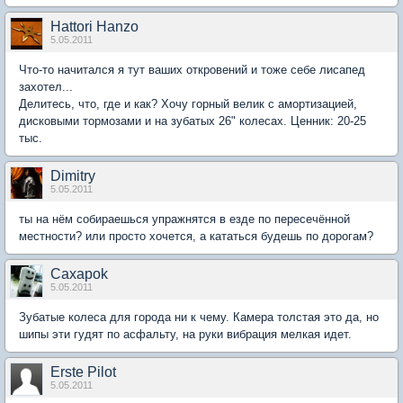
Hattori Hanzo
5.05.2011
Что-то начитался я тут ваших откровений и тоже себе лисапед
захотел...
Делитесь, что, где и как? Хочу горный велик с амортизацией,
дисковыми тормозами и на зубатых 26" колесах. Ценник: 20-25
тыс.
Dimitry
5.05.2011
ты на нём собираешься упражнятся в езде по пересечённой
местности? или просто хочется, а кататься будешь по дорогам?
Caxapok
5.05.2011
Зубатые колеса для города ни к чему. Камера толстая это да, но
шипы эти гудят по асфальту, на руки вибрация мелкая идет.
Erste Pilot
5.05.2011