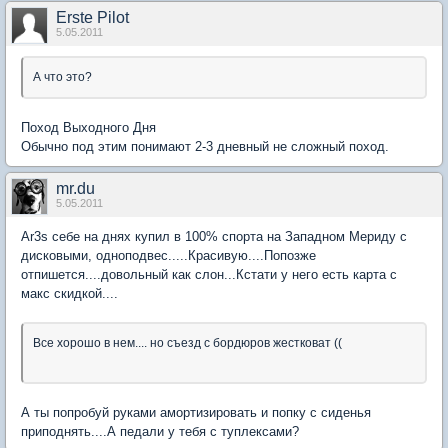
Erste Pilot
5.05.2011
А что это?
Поход Выходного Дня
Обычно под этим понимают 2-3 дневный не сложный поход.
mr.du
5.05.2011
Ar3s себе на днях купил в 100% спорта на Западном Мериду с
дисковыми, одноподвес.....Красивую....Попозже
отпишется....довольный как слон...Кстати у него есть карта с
макс скидкой....
Все хорошо в нем.... но съезд с бордюров жестковат ((
А ты попробуй руками амортизировать и попку с сиденья
приподнять....А педали у тебя с туплексами?