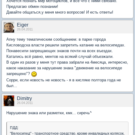
Хочется познать мир мотоциклов, и все что с ними связано.
Предлагаю обмен познании!
Давайте общаться,у меня много вопросов! И есть ответы!
Eiger
26.04.2011
Апну тему тематическим сообщением: в парке города
Кисловодска власти решили запретить катание на велосипедах.
Понавесили запрещающих знаков почти на всех въездах.
Катались всё равно, ментов на всякий случай объезжали.
В один из разов у меня тут права забрали на 4месяца, интересно,
какое наказание за нарушение знака "движение на велосипеде
запрещено"?
Сорри, если новость не новость - я в кисляке полтора года не
был...
Dimitry
26.04.2011
Нарушение знака или разметки, кмк... сиречь^
ПДД:
"Велосипед" - транспортное средство, кроме инвалидных колясок,