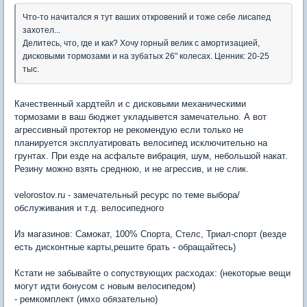
Что-то начитался я тут ваших откровений и тоже себе лисапед
захотел...
Делитесь, что, где и как? Хочу горный велик с амортизацией,
дисковыми тормозами и на зубатых 26" колесах. Ценник: 20-25
тыс.
Качественный хардтейл и с дисковыми механическими
тормозами в ваш бюджет укладывется замечательно. А вот
агрессивный протектор не рекомендую если только не
планируется эксплуатировать велосипед исключительно на
грунтах. При езде на асфальте вибрация, шум, небольшой накат.
Резину можно взять среднюю, и не агрессив, и не слик.
velorostov.ru - замечательный ресурс по теме выбора/
обслуживания и т.д. велосипедного
Из магазинов: Самокат, 100% Спорта, Стелс, Триал-спорт (везде
есть дисконтные карты,решите брать - обращайтесь)
Кстати не забывайте о сопуствующих расходах: (некоторые вещи
могут идти бонусом с новым велосипедом)
- ремкомплект (имхо обязательно)