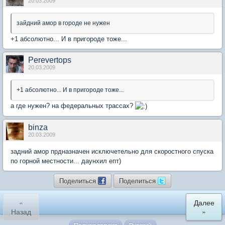
20.03.2009
зайдний амор в городе не нужен
+1 абсолютно... И в пригороде тоже...
Perevertops
20.03.2009
+1 абсолютно... И в пригороде тоже...
а где нужен? на федеральных трассах?
binza
20.03.2009
задний амор прдназначен исключетельно для скоростного спуска
по горной местности... даунхил епт)
Поделиться
Поделиться
«
Далее
Назад
»