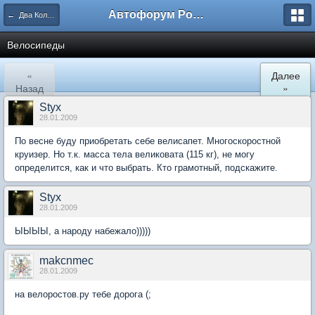
Автофорум Ростова-на-Дону
← Два Колеса
Велосипеды
«
Далее
Назад
»
Styx
28.01.2009
По весне буду приобретать себе велисапет. Многоскоростной
круизер. Но т.к. масса тела великовата (115 кг), не могу
определится, как и что выбрать. Кто грамотный, подскажите.
Styx
28.01.2009
ЫЫЫЫ, а народу набежало)))))
makcnmec
28.01.2009
на велоростов.ру тебе дорога (;