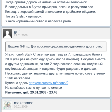
Тогда прямая дорога на алмаз на оптовый велорынок.
В понедельник в 6 утра примерно, пока не раскупили все.
Китаец, с хорошей рамой и колесами в двойными ободами.
Тот же Stels, к примеру.
У него нормальный обвес и неплохая рама.
grif
29.01.2009
Бюджет 5-8 т.р. Для простого средства передвижения достаточно.
Я взял свой Stark Chaser как раз тыщ за 7, правда дело было в
2007 (как раз на фото еду домой после покупки). Покупал вместе
с другом одинаковые, за эти 2 года показал себя как надёжный
неубиваемый аппарат и надеюсь будет радовать и дальше.
Несколько других знакомых друга, купавшие по его совету велик
Stark не жалеют.
Куплено здесь
http://velorostov.ru/shops/9
На китайское гамно лучше не смотри
Изменено: grif, 29.01.2009 - 23:48
makcnmec
30.01.2009