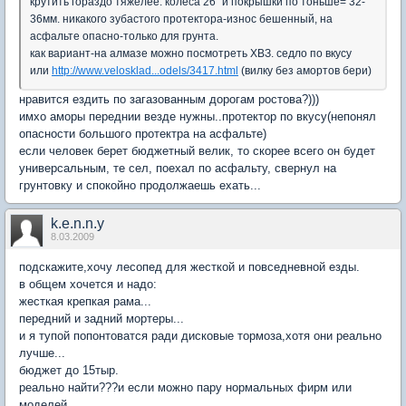
крутить гораздо тяжелее. колеса 26" и покрышки по тоньше= 32-
36мм. никакого зубастого протектора-износ бешенный, на
асфальте опасно-только для грунта.
как вариант-на алмазе можно посмотреть ХВЗ. седло по вкусу
или
http://www.velosklad...odels/3417.html
(вилку без амортов бери)
нравится ездить по загазованным дорогам ростова?)))
имхо аморы переднии везде нужны..протектор по вкусу(непонял
опасности большого протектра на асфальте)
если человек берет бюджетный велик, то скорее всего он будет
универсальным, те сел, поехал по асфальту, свернул на
грунтовку и спокойно продолжаешь ехать...
k.e.n.n.y
8.03.2009
подскажите,хочу лесопед для жесткой и повседневной езды.
в общем хочется и надо:
жесткая крепкая рама...
передний и задний мортеры...
и я тупой попонтоватся ради дисковые тормоза,хотя они реально
лучше...
бюджет до 15тыр.
реально найти???и если можно пару нормальных фирм или
моделей...