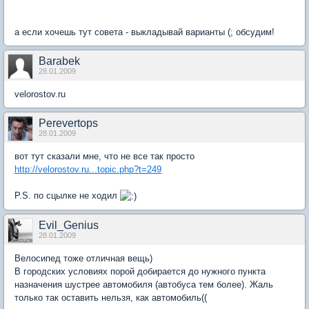
а если хочешь тут совета - выкладывай варианты (; обсудим!
Barabek
28.01.2009
velorostov.ru
Perevertops
28.01.2009
вот тут сказали мне, что не все так просто
http://velorostov.ru...topic.php?t=249
P.S. по сцылке не ходил
Evil_Genius
28.01.2009
Велосипед тоже отличная вещь)
В городских условиях порой добирается до нужного пункта
назначения шустрее автомобиля (автобуса тем более). Жаль
только так оставить нельзя, как автомобиль((