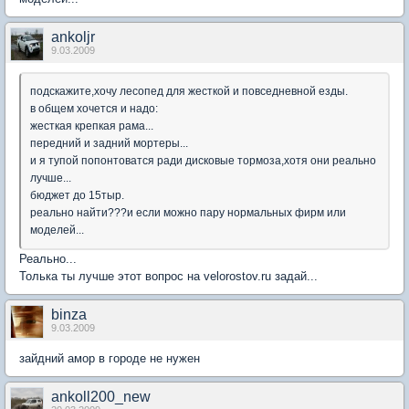
ankoljr
9.03.2009
подскажите,хочу лесопед для жесткой и повседневной езды.
в общем хочется и надо:
жесткая крепкая рама...
передний и задний мортеры...
и я тупой попонтоватся ради дисковые тормоза,хотя они реально
лучше...
бюджет до 15тыр.
реально найти???и если можно пару нормальных фирм или
моделей...
Реально...
Толька ты лучше этот вопрос на velorostov.ru задай...
binza
9.03.2009
зайдний амор в городе не нужен
ankoll200_new