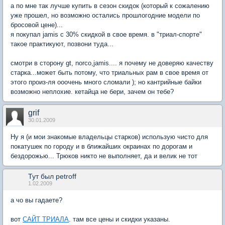
а по мне так лучше купить в сезон скидок (который к сожалению
уже прошел, но возможно остались прошлогодние модели по
бросовой цене)...
я покупал jamis c 30% скидкой в свое время. в "триал-спорте"
такое практикуют, позвони туда...
смотри в сторону gt, norco,jamis.... я почему не доверяю качеству
старка...может быть потому, что триальных рам в свое время от
этого произ-ля ооочень много сломали ); но кантрийные байки
возможно неплохие. кетайца не бери, зачем он тебе?
grif
30.01.2009
Ну я (и мои знакомые владельцы старков) использую чисто для
покатушек по городу и в ближайших окраинах по дорогам и
бездорожью... Трюков никто не выполняет, да и велик не тот
Тут был petroff
1.02.2009
а чо вы гадаете?
вот
САЙТ ТРИАЛА
. там все цены и скидки указаны.