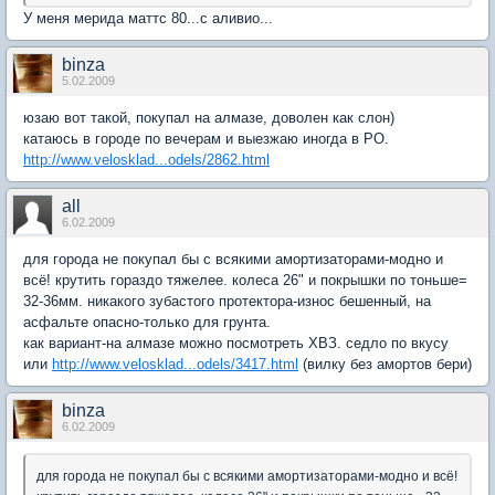
У меня мерида маттс 80...с аливио...
binza
5.02.2009
юзаю вот такой, покупал на алмазе, доволен как слон)
катаюсь в городе по вечерам и выезжаю иногда в РО.
http://www.velosklad...odels/2862.html
all
6.02.2009
для города не покупал бы с всякими амортизаторами-модно и
всё! крутить гораздо тяжелее. колеса 26" и покрышки по тоньше=
32-36мм. никакого зубастого протектора-износ бешенный, на
асфальте опасно-только для грунта.
как вариант-на алмазе можно посмотреть ХВЗ. седло по вкусу
или
http://www.velosklad...odels/3417.html
(вилку без амортов бери)
binza
6.02.2009
для города не покупал бы с всякими амортизаторами-модно и всё!