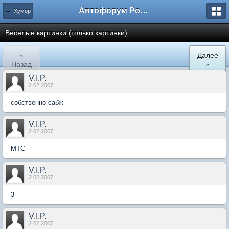
Автофорум Ростова-на-Дону
← Хумор
Веселые картинки (только картинки)
«
Далее
Назад
»
V.I.P.
2.02.2007
собственно сабж
V.I.P.
2.02.2007
МТС
V.I.P.
2.02.2007
3
V.I.P.
2.02.2007