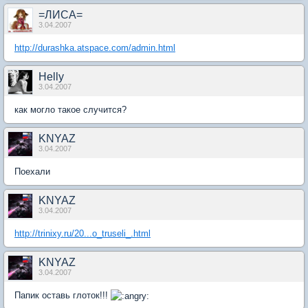
=ЛИСА=
3.04.2007
http://durashka.atspace.com/admin.html
Helly
3.04.2007
как могло такое случится?
KNYAZ
3.04.2007
Поехали
KNYAZ
3.04.2007
http://trinixy.ru/20...o_truseli_.html
KNYAZ
3.04.2007
Папик оставь глоток!!!