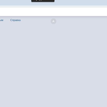
ным
Справка