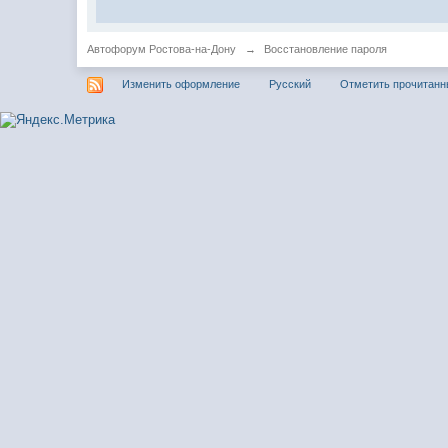
Автофорум Ростова-на-Дону
→
Восстановление пароля
Изменить оформление
Русский
Отметить прочитан