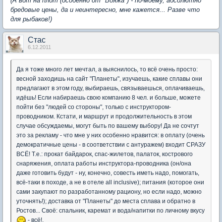
(А вот на плот (особенно от "Вояжа") - по-моему, абсолютно
бредовые цены, да и неинтересно, мне кажется... Разве что
для рыбаков!)
Стас
6.12.2011
Да я тоже много лет мечтал, а выяснилось, то всё очень просто:
весной заходишь на сайт "Планеты", изучаешь, какие сплавы они
предлагают в этом году, выбираешь, связываешься, оплачиваешь,
идёшь! Если набираешь свою компанию 8 чел. и больше, можете
пойти без "людей со стороны", только с инструктором-
проводником. Кстати, и маршрут и продолжительность в этом
случае обсуждаемы, могут быть по вашему выбору! Да не сочтут
это за рекламу - что мне у них особенно нравится: в оплату (очень
демократичные цены - в соответствии с антуражем) входит СРАЗУ
ВСЁ! Т.е.: прокат байдарок, спас-жилетов, палаток, кострового
снаряжения, оплата работы инструктора-проводника (он/она
даже готовить будут - ну, конечно, совесть иметь надо, помогать,
всё-таки в походе, а не в отеле all inclusive); питания (которое они
сами закупают по разработанному рациону, но если надо, можно
уточнять!); доставка от "Планеты" до места сплава и обратно в
Ростов... Своё: спальник, каремат и вода/напитки по личному вкусу
- всё!.