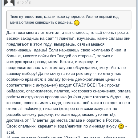
6.12.2011
Твое путешествие, кстати тоже суперское. Уже не первый год
мечтаю такое совершить с родней..
Да я тоже много лет мечтал, а выяснилось, то всё очень просто:
весной заходишь на сайт "Планеты", изучаешь, какие сплавы они
предлагают в этом году, выбираешь, связываешься,
оплачиваешь, идёшь! Если набираешь свою компанию 8 чел. и
больше, можете пойти без "людей со стороны", только с
инструктором-проводником. Кстати, и маршрут и
продолжительность в этом случае обсуждаемы, могут быть по
вашему выбору! Да не сочтут это за рекламу - что мне у них
особенно нравится: в оплату (очень демократичные цены - в
соответствии с антуражем) входит СРАЗУ ВСЁ! Т.е.: прокат
байдарок, спас-жилетов, палаток, кострового снаряжения, оплата
работы инструктора-проводника (он/она даже готовить будут - ну,
конечно, совесть иметь надо, помогать, всё-таки в походе, а не в
отеле all inclusive); питания (которое они сами закупают по
разработанному рациону, но если надо, можно уточнять!);
доставка от "Планеты" до места сплава и обратно в Ростов...
Своё: спальник, каремат и вода/напитки по личному вкусу
-
всё!.