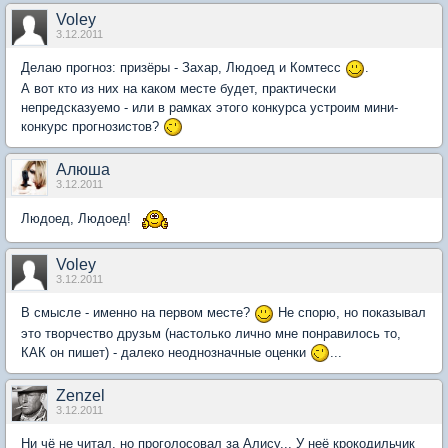
Voley
3.12.2011
Делаю прогноз: призёры - Захар, Людоед и Комтесс
.
А вот кто из них на каком месте будет, практически
непредсказуемо - или в рамках этого конкурса устроим мини-
конкурс прогнозистов?
Алюша
3.12.2011
Людоед, Людоед!
Voley
3.12.2011
В смысле - именно на первом месте?
Не спорю, но показывал
это творчество друзьм (настолько лично мне понравилось то,
КАК он пишет) - далеко неоднозначные оценки
...
Zenzel
3.12.2011
Ни чё не читал, но проголосовал за Алису... У неё крокодильчик