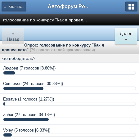
Автофорум Ростова-на-Дону
← Как я провёл лето
голосование по конкурсу "Как я провел...
«
Далее
Назад
»
Опрос: голосование по конкурсу "Как я
провел лето"
(79 пользователей проголосовали)
кто победитель?
Людоед
(7 голосов [8.86%])
Comtesse
(24 голосов [30.38%])
Essave
(1 голосов [1.27%])
Zahar
(27 голосов [34.18%])
Voley
(5 голосов [6.33%])