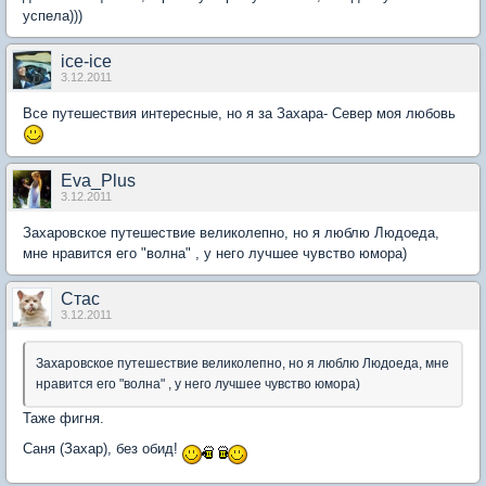
успела)))
ice-ice
3.12.2011
Все путешествия интересные, но я за Захара- Север моя любовь
Eva_Plus
3.12.2011
Захаровское путешествие великолепно, но я люблю Людоеда,
мне нравится его "волна" , у него лучшее чувство юмора)
Стас
3.12.2011
Захаровское путешествие великолепно, но я люблю Людоеда, мне
нравится его "волна" , у него лучшее чувство юмора)
Таже фигня.
Саня (Захар), без обид!