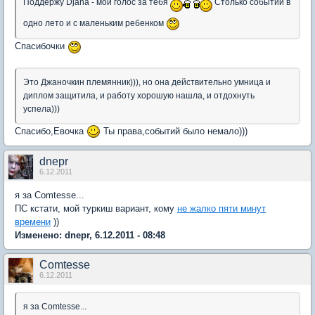
Поддержу Djana - мой голос за тебя
Столько событий в
одно лето и с маленьким ребенком
Спасибочки
Это Джаночкин племянник))), но она действительно умница и
диплом защитила, и работу хорошую нашла, и отдохнуть
успела)))
Спасибо,Евочка
Ты права,событий было немало)))
dnepr
6.12.2011
я за Comtesse...
ПС кстати, мой туркиш вариант, кому
не жалко пяти минут
времени
))
Изменено: dnepr, 6.12.2011 - 08:48
Comtesse
6.12.2011
я за Comtesse...