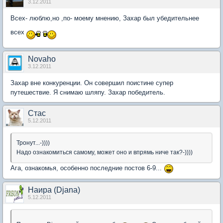
3.12.2011
Всех- люблю,но ,по- моему мнению, Захар был убедительнее
всех
Novaho
3.12.2011
Захар вне конкуренции. Он совершил поистине супер
путешествие. Я снимаю шляпу. Захар победитель.
Стас
5.12.2011
Тронут...-))))
Надо ознакомиться самому, может оно и впрямь ниче так?-))))
Ага, ознакомья, особенно последние постов 6-9...
Наира (Djana)
5.12.2011