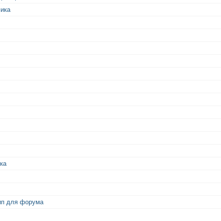
мика
ка
ип для форума