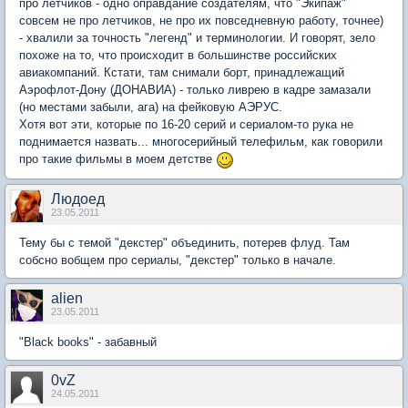
про летчиков - одно оправдание создателям, что "Экипаж"
совсем не про летчиков, не про их повседневную работу, точнее)
- хвалили за точность "легенд" и терминологии. И говорят, зело
похоже на то, что происходит в большинстве российских
авиакомпаний. Кстати, там снимали борт, принадлежащий
Аэрофлот-Дону (ДОНАВИА) - только ливрею в кадре замазали
(но местами забыли, ага) на фейковую АЭРУС.
Хотя вот эти, которые по 16-20 серий и сериалом-то рука не
поднимается назвать... многосерийный телефильм, как говорили
про такие фильмы в моем детстве
Людоед
23.05.2011
Тему бы с темой "декстер" объединить, потерев флуд. Там
собсно вобщем про сериалы, "декстер" только в начале.
alien
23.05.2011
"Black books" - забавный
0vZ
24.05.2011