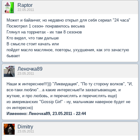
Raptor
22.05.2011
Может и байанчег, но недавно открыл для себя сериал "24 часа"
Посмотрел 1 сезон- понравилось весьма
Глянул на торрнетах - их там 8 сезонов
Кто видел, что там дальше
В смысле стоит качать или
пойдет масло масляное, повторы, ухудшения, как это зачастую
бывает
Леночка89
23.05.2011
Наши ж интереснее!!!))) "Ликвидация", "По ту сторону волков", "И,
все-таки люблю"...а какие интересные!!и захватывающие, и
жуткие, и про любовь, и перечислять и перечислять еще)
из американских "Gossip Girl" - ну, мальчикам наверное будет не
оч интересно)
Изменено: Леночка89, 23.05.2011 - 22:44
Dimitry
23.05.2011