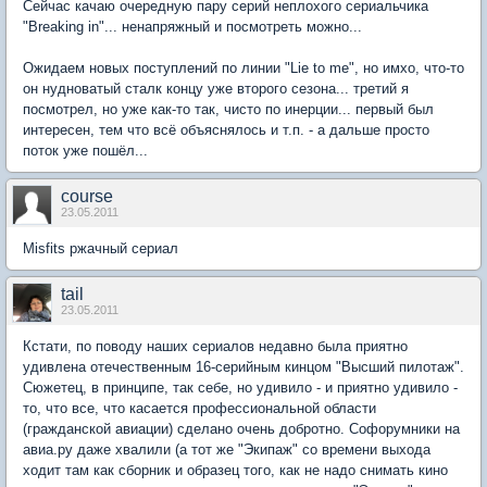
Сейчас качаю очередную пару серий неплохого сериальчика
"Breaking in"... ненапряжный и посмотреть можно...
Ожидаем новых поступлений по линии "Lie to me", но имхо, что-то
он нудноватый сталк концу уже второго сезона... третий я
посмотрел, но уже как-то так, чисто по инерции... первый был
интересен, тем что всё объяснялось и т.п. - а дальше просто
поток уже пошёл...
course
23.05.2011
Misfits ржачный сериал
tail
23.05.2011
Кстати, по поводу наших сериалов недавно была приятно
удивлена отечественным 16-серийным кинцом "Высший пилотаж".
Сюжетец, в принципе, так себе, но удивило - и приятно удивило -
то, что все, что касается профессиональной области
(гражданской авиации) сделано очень добротно. Софорумники на
авиа.ру даже хвалили (а тот же "Экипаж" со времени выхода
ходит там как сборник и образец того, как не надо снимать кино