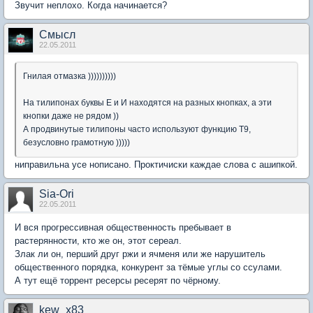
Звучит неплохо. Когда начинается?
Смысл
22.05.2011
Гнилая отмазка ))))))))))
На тилипонах буквы Е и И находятся на разных кнопках, а эти
кнопки даже не рядом ))
А продвинутые тилипоны часто используют функцию Т9,
безусловно грамотную )))))
ниправильна усе нописано. Проктичиски каждае слова с ашипкой.
Sia-Ori
22.05.2011
И вся прогрессивная общественность пребывает в
растерянности, кто же он, этот сереал.
Злак ли он, перший друг ржи и ячменя или же нарушитель
общественного порядка, конкурент за тёмые углы со ссулами.
А тут ещё торрент ресерсы ресерят по чёрному.
kew_x83