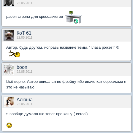
22.05.2011
расея строна для кроссавчегов
КоТ 61
22.05.2011
Автор, будь другом, исправь название темы. "Глаза рэжет!" ©
boon
22.05.2011
Всё верно. Автор описался по фрэйду ибо иначе как сереалами я
это не называю
Алюша
22.05.2011
я вообще думала шо топег про кашу ( cereal)