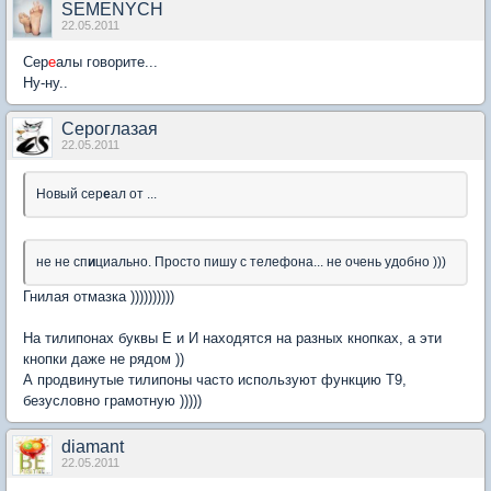
SEMENYCH
22.05.2011
Сер
е
алы говорите...
Ну-ну..
Сероглазая
22.05.2011
Новый сер
е
ал от ...
не не сп
и
циально. Просто пишу с телефона... не очень удобно )))
Гнилая отмазка ))))))))))
На тилипонах буквы Е и И находятся на разных кнопках, а эти
кнопки даже не рядом ))
А продвинутые тилипоны часто используют функцию Т9,
безусловно грамотную )))))
diamant
22.05.2011