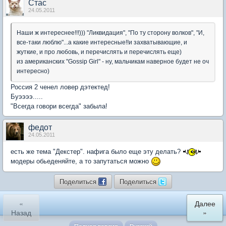
Стас
24.05.2011
Наши ж интереснее!!!))) "Ликвидация", "По ту сторону волков", "И,
все-таки люблю"...а какие интересные!!и захватывающие, и
жуткие, и про любовь, и перечислять и перечислять еще)
из американских "Gossip Girl" - ну, мальчикам наверное будет не оч
интересно)
Россия 2 ченел ловер дэтектед!
Буээээ.....
"Всегда говори всегда" забыла!
федот
24.05.2011
есть же тема "Декстер". нафига было еще эту делать?
модеры обьеденяйте, а то запутаться можно
Поделиться
Поделиться
«
Далее
Назад
»