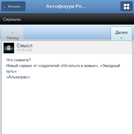
Автофорум Ростова-на-Дону
← Музыка и кино
Сериалы
«
Далее
Назад
»
Смысл
22.05.2011
Что скажете?
Новый сереал от создателей «Остаться в живых», «Звездный
путь»
«Алькатрас»: