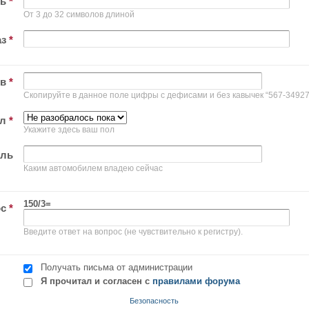
ль
*
От 3 до 32 символов длиной
аз
*
ов
*
Скопируйте в данное поле цифры с дефисами и без кавычек “567-34927
ол
*
Укажите здесь ваш пол
иль
Каким автомобилем владею сейчас
150/3=
ос
*
Введите ответ на вопрос (не чувствительно к регистру).
Получать письма от администрации
Я прочитал и согласен с
правилами форума
Безопасность