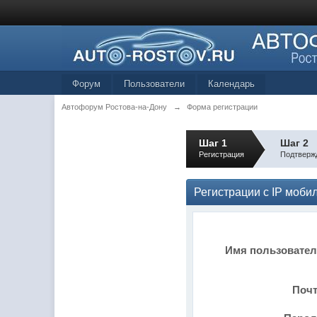
Форум
Пользователи
Календарь
Автофорум Ростова-на-Дону
→
Форма регистрации
Шаг 1
Шаг 2
Регистрация
Подтверж
Регистрации с IP моб
Имя пользовате
Поч