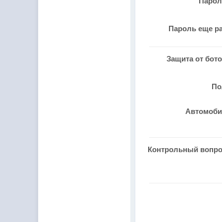
Паро
Пароль еще р
Защита от бот
П
Автомоб
Контрольный вопр