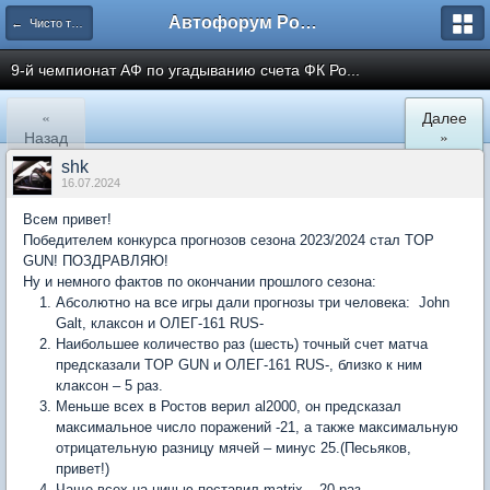
Автофорум Ростова-на-Дону
← Чисто трёп за жизнь
9-й чемпионат АФ по угадыванию счета ФК Ро...
«
Далее
Назад
»
shk
16.07.2024
Всем привет!
Победителем конкурса прогнозов сезона 2023/2024 стал TOP
GUN! ПОЗДРАВЛЯЮ!
Ну и немного фактов по окончании прошлого сезона:
Абсолютно на все игры дали прогнозы три человека: John
Galt, клаксон и ОЛЕГ-161 RUS-
Наибольшее количество раз (шесть) точный счет матча
предсказали TOP GUN и ОЛЕГ-161 RUS-, близко к ним
клаксон – 5 раз.
Меньше всех в Ростов верил al2000, он предсказал
максимальное число поражений -21, а также максимальную
отрицательную разницу мячей – минус 25.(Песьяков,
привет!)
Чаще всех на ничью поставил matrix – 20 раз.