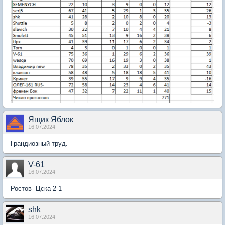
Ящик Яблок
16.07.2024
Грандиозный труд.
V-61
16.07.2024
Ростов- Цска 2-1
shk
16.07.2024