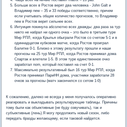
Больше всех в Ростов верят два человека - John Galt и
Владимир new – 35 и 33 победы соответственно, причем
если учитывать общее количество прогнозов, то Владимир
new в Ростов верит сильнее всех.
Интуиция покинула абсолютно всех дважды: два раза за тур
никто не набрал ни одного очка – это было в третьем туре
Мир РПЛ, когда Крылья обыграли Ростов со счетом 5-1 и в
одиннадцатом кубковом матче, когда Ростов проиграл
Балитке 0-1. Близко к этому результату прошли и наши
прогнозы на 25 тур Мир РПЛ, когда Ростов принимал дома
Спартак и влетели 1-5. В этом туре единственное очко
заработал nom, который поставил на счет 0-1.
Максимально результативный был 16 тур Мир РПЛ, когда
Ростов принимал ПариНН дома, участники заработали 28
очков за прогнозы (матч закончился со сетом 1-0)
К сожалению, далеко не всегда у меня получалось оперативно
реагировать и выкладывать результирующие таблицы. Причины
тому были как объективные (не буду озвучивать), так и
субъективные (лень).Я могу продолжить новый сезон, либо
передать бразды желающему, если таковой найдется.