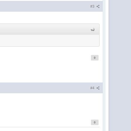
#3
0
#4
0