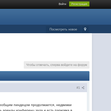
Войти
Регистрация
Посмотреть новое
Чтобы отвечать, сперва войдите на форум
#1
 всеобщим пиндецом продолжается, недвижки
ь аренды конференц зала и есть парковка в