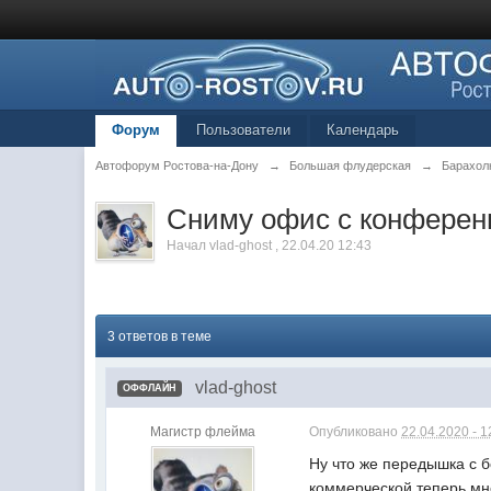
Форум
Пользователи
Календарь
Автофорум Ростова-на-Дону
→
Большая флудерская
→
Барахол
Сниму офис с конферен
Начал
vlad-ghost
,
22.04.20 12:43
3 ответов в теме
vlad-ghost
ОФФЛАЙН
Магистр флейма
Опубликовано
22.04.2020 - 1
Ну что же передышка с 
коммерческой теперь мно