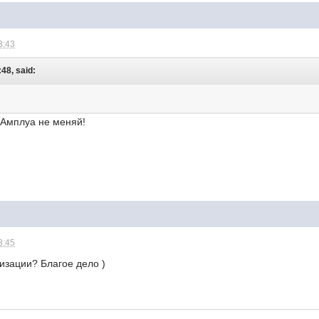
3:43
:48, said:
! Амплуа не меняй!
3:45
изации? Благое дело )