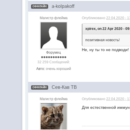
a-kolpakoff
ОФФЛАЙН
Магистр флейма
Опубликовано
22.04.2020 - 1
xpirex, on 22 Apr 2020 - 09
позитивная новость!
Не, ну ты то не подводи
Форумец
32 259 Сообщений:
Авто:
очень хороший
Сев-Кав ТВ
ОФФЛАЙН
Магистр флейма
Опубликовано
22.04.2020 - 1
Для естественной иммун