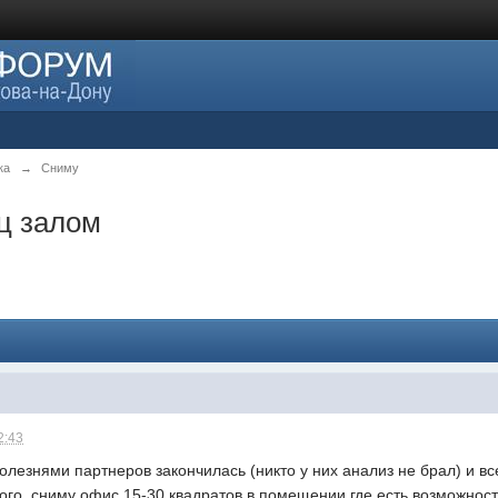
ка
→
Сниму
ц залом
2:43
болезнями партнеров закончилась (никто у них анализ не брал) и
го, сниму офис 15-30 квадратов в помещении где есть возможност