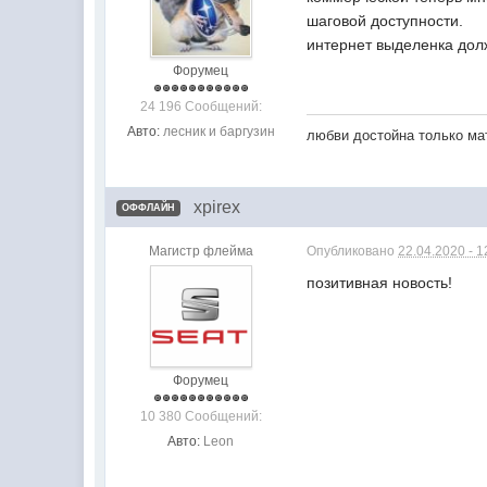
шаговой доступности.
интернет выделенка дол
Форумец
24 196 Сообщений:
Авто:
лесник и баргузин
любви достойна только мат
xpirex
ОФФЛАЙН
Магистр флейма
Опубликовано
22.04.2020 - 1
позитивная новость!
Форумец
10 380 Сообщений:
Авто:
Leon