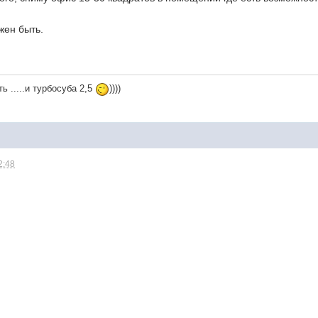
жен быть.
ь .....и турбосуба 2,5
))))
2:48