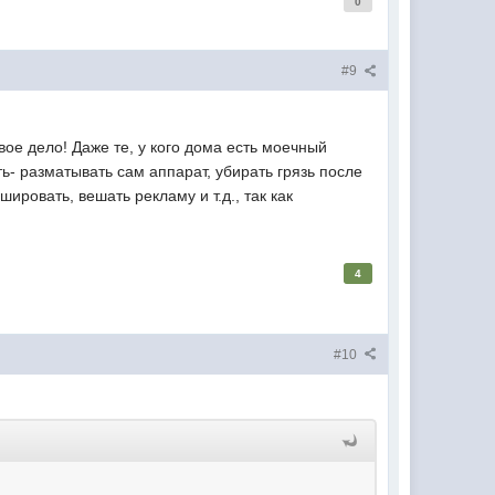
0
#9
ое дело! Даже те, у кого дома есть моечный
ь- разматывать сам аппарат, убирать грязь после
ировать, вешать рекламу и т.д., так как
4
#10