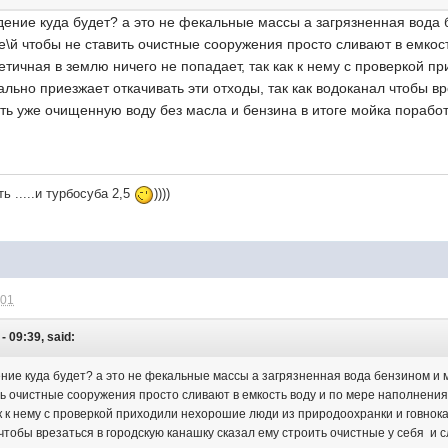
дение куда будет? а это не фекальные массы а загрязненная вода
е\й чтобы не ставить очистные сооружения просто сливают в емко
метичная в землю ничего не попадает, так как к нему с проверкой
ально приезжает откачивать эти отходы, так как водоканал чтобы вр
ать уже очищенную воду без масла и бензина в итоге мойка пораб
ь .....и турбосуба 2,5
))))
:01
- 09:39, said:
ение куда будет? а это не фекальные массы а загрязненная вода бензином и 
ть очистные сооружения просто сливают в емкость воду и по мере наполнения
ак к нему с проверкой приходили нехорошие люди из природоохранки и говнок
 чтобы врезаться в городскую канашку сказал ему строить очистные у себя и 