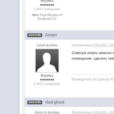
Форумец
1 864 Сообщений:
Авто:
Ford Mondeo IV
EcoBoost 2.0
Armen
ОФФЛАЙН
Герой флейма
Опубликовано
3.03.2021 - 08
Советую искать именно м
помещение, сделать там
Форумец
Руководитель Тех.Центра "К
1 050 Сообщений:
vlad-ghost
ОФФЛАЙН
Магистр флейма
Опубликовано
3.03.2021 - 09