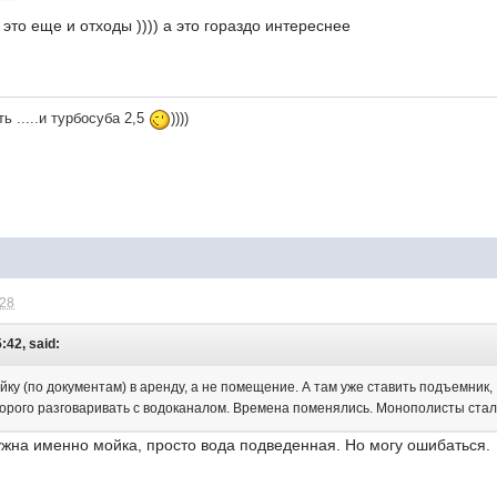
это еще и отходы )))) а это гораздо интереснее
ь .....и турбосуба 2,5
))))
:28
:42, said:
ку (по документам) в аренду, а не помещение. А там уже ставить подъемник,
 дорого разговаривать с водоканалом. Времена поменялись. Монополисты стал
ужна именно мойка, просто вода подведенная. Но могу ошибаться.