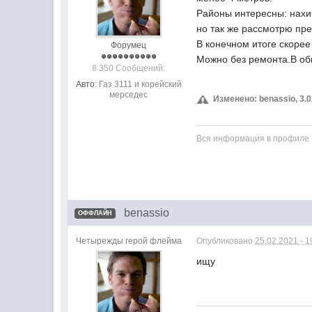
Районы интересны: нахи
но так же рассмотрю пр
В конечном итоге скорее
Форумец
Можно без ремонта.В об
8 350 Сообщений:
Авто:
Газ 3111 и корейский
мерседес
Изменено: benassio, 3.0
Вся информация в профиле
benassio
ОФФЛАЙН
Четырежды герой флейма
Опубликовано
25.02.2021 - 1
ищу