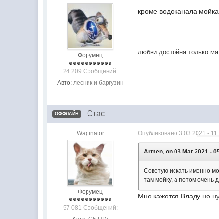
кроме водоканала мойка 
любви достойна только мат
Форумец
24 209 Сообщений:
Авто:
лесник и баргузин
Стас
ОФФЛАЙН
Waginator
Опубликовано
3.03.2021 - 11
Armen, on 03 Mar 2021 - 05
Советую искать именно мой
там мойку, а потом очень
Форумец
Мне кажется Владу не н
57 081 Сообщений: