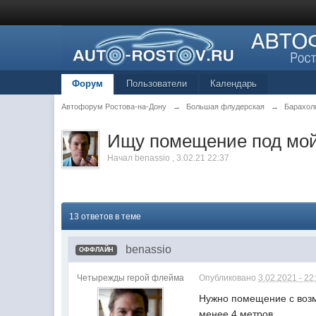
Форум
Пользователи
Календарь
Автофорум Ростова-на-Дону
→
Большая флудерская
→
Барахол
Ищу помещение под мойк
Начал
benassio
,
3.02.21 22:37
13 ответов в теме
benassio
ОФФЛАЙН
Четырежды герой флейма
Опубликовано
3.02.2021 - 22
Нужно помещение с возм
менее 4 метров.