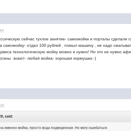
:44
ссическую сейчас тухлое занятие- самомойки и порталы сделали св
на самомойку- отдал 100 рублей , помыл машину , не надо сматыват
сервиса технологическую мойку можно и нужно! Но это не нужно афиш
ганы знают- любая мойка- хорошая кормушка:-)
:39
8, said:
на именно мойка, просто вода подведенная. Но могу ошибаться.