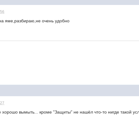
:56
на яме,разбираю,не очень удобно
:27
хорошо вымыть... кроме "Защиты" не нашёл что-то нигде такой усл