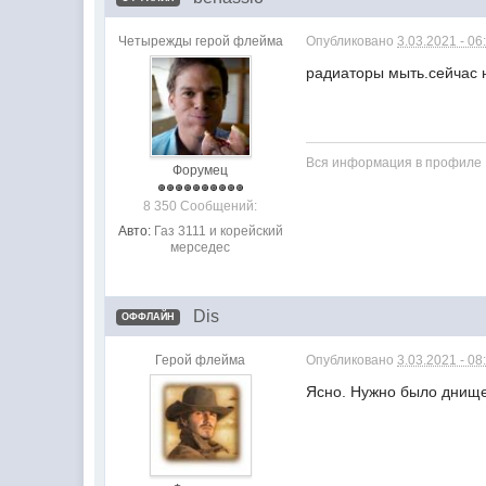
Четырежды герой флейма
Опубликовано
3.03.2021 - 06
радиаторы мыть.сейчас 
Вся информация в профиле
Форумец
8 350 Сообщений:
Авто:
Газ 3111 и корейский
мерседес
Dis
ОФФЛАЙН
Герой флейма
Опубликовано
3.03.2021 - 08
Ясно. Нужно было днище 