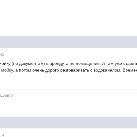
:42
ойку (по документам) в аренду, а не помещение. А там уже ставит
 мойку, а потом очень дорого разговаривать с водоканалом. Врем
ПД-авто"
:14