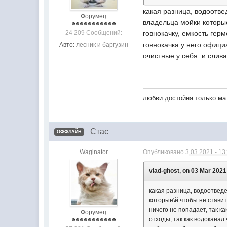
какая разница, водоотве
Форумец
владельца мойки которы
24 209 Сообщений:
говнокачку, емкость гер
говнокачка у него офици
Авто:
лесник и баргузин
очистные у себя и слив
любви достойна только мат
Стас
ОФФЛАЙН
Waginator
Опубликовано
3.03.2021 - 13
vlad-ghost, on 03 Mar 2021 
какая разница, водоотвед
которые\й чтобы не стави
ничего не попадает, так к
Форумец
отходы, так как водоканал