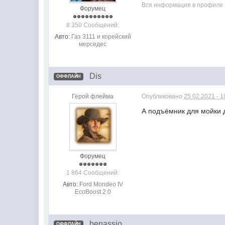
Вся информация в профиле
Форумец
8 350 Сообщений:
Авто:
Газ 3111 и корейский
мерседес
Dis
ОФФЛАЙН
Герой флейма
Опубликовано
25.02.2021 - 1
А подъёмник для мойки 
Форумец
1 864 Сообщений:
Авто:
Ford Mondeo IV
EcoBoost 2.0
benassio
ОФФЛАЙН