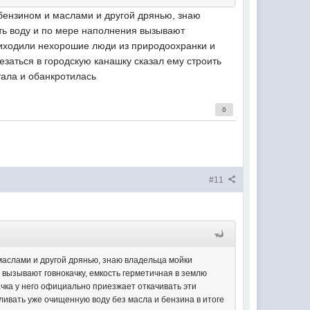
 бензином и маслами и другой дрянью, знаю
сть воду и по мере наполнения вызывают
 приходили нехорошие люди из природоохранки и
езаться в городскую канашку сказал ему строить
отала и обанкротилась
0
#11
маслами и другой дрянью, знаю владельца мойки
 вызывают говнокачку, емкость герметичная в землю
ачка у него официально приезжает откачивать эти
сливать уже очищенную воду без масла и бензина в итоге