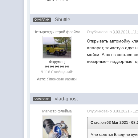
Авто:
C5 HDi
Shuttle
ОФФЛАЙН
Четырежды герой флейма
Опубликовано
3.03.2021 - 11
Открывать автомойку кла
аппарат, зачастую едут 
мойки. А вот в составе 
позорные
надзорные ор
Форумец
9 116 Сообщений:
Авто:
Японские уазики
vlad-ghost
ОФФЛАЙН
Магистр флейма
Опубликовано
3.03.2021 - 12
Стас, on 03 Mar 2021 - 08:2
Мне кажется Владу не нуж