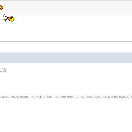
т
1:18
 настолько ясно, что исключает вcякое ложное толкование, вcе равно найдет