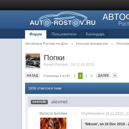
Форум
Пользователи
Календарь
Автофорум Ростова-на-Дону
→
Большая флудерская
→
Непозна
Попки
Начал
Demyan
,
16.12.10 20:52
НАЗАД
ДАЛЕЕ
»
Страница 2 из 67
1
2
3
4
1656 ответов в теме
alexmet
ОФФЛАЙН
Магистр флейма
Опубликовано
16.12.2010 - 2
'Nikson', on 16 Dec 2010 - 