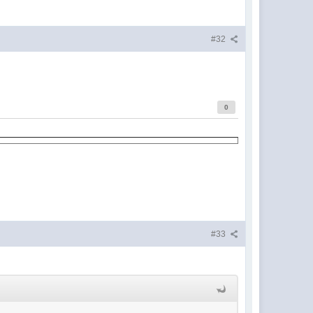
#32
0
#33