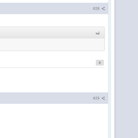
#28
0
#29