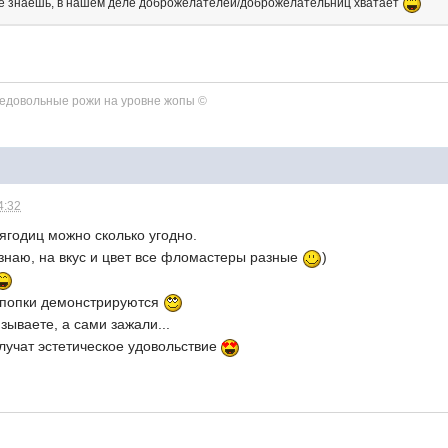
же знаешь, в нашем деле доброжелателей/доброжелательниц хватает
недовольные рожи на уровне жопы ©
4:32
 ягодиц можно сколько угодно.
знаю, на вкус и цвет все фломастеры разные
)
и попки демонстрируются
зываете, а сами зажали...
лучат эстетическое удовольствие