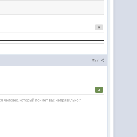
0
#27
3
cя человек, который поймет вас неправильно."