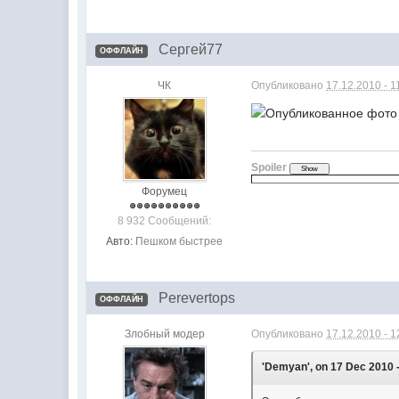
Сергей77
ОФФЛАЙН
ЧК
Опубликовано
17.12.2010 - 1
Spoiler
Форумец
8 932 Сообщений:
Авто:
Пешком быстрее
Perevertops
ОФФЛАЙН
Злобный модер
Опубликовано
17.12.2010 - 1
'Demyan', on 17 Dec 2010 -