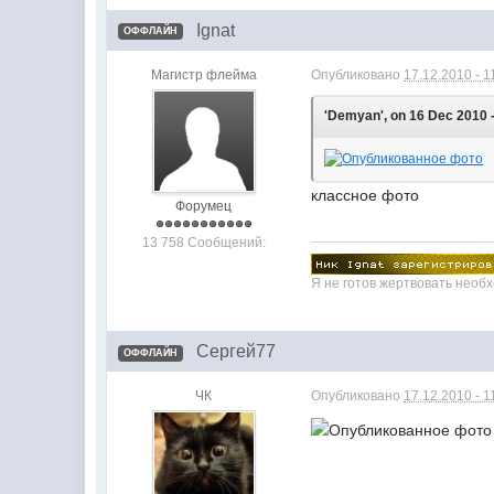
Ignat
ОФФЛАЙН
Магистр флейма
Опубликовано
17.12.2010 - 1
'Demyan', on 16 Dec 2010 -
классное фото
Форумец
13 758 Сообщений:
Я не готов жертвовать необ
Сергей77
ОФФЛАЙН
ЧК
Опубликовано
17.12.2010 - 1