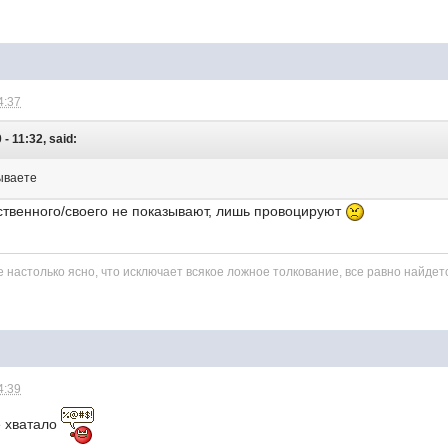
4:37
- 11:32, said:
ываете
ственного/своего не показывают, лишь провоцируют
 настолько ясно, что исключает вcякое ложное толкование, вcе равно найдет
4:39
е хватало