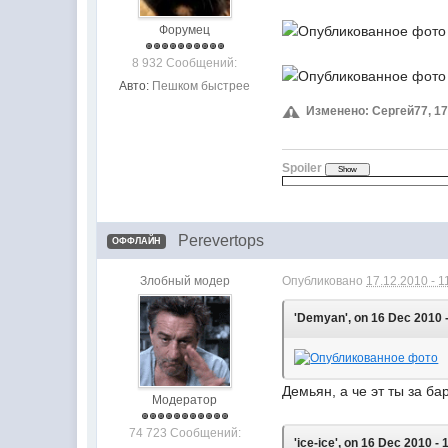
Форумец
8 932 Сообщений:
Авто:
Пешком быстрее
Изменено: Сергей77, 17.
Spoiler
Perevertops
ОФФЛАЙН
Злобный модер
Опубликовано
17.12.2010 - 1
'Demyan', on 16 Dec 2010 -
Демьян, а че эт ты за 
Модератор
74 723 Сообщений:
'ice-ice', on 16 Dec 2010 - 