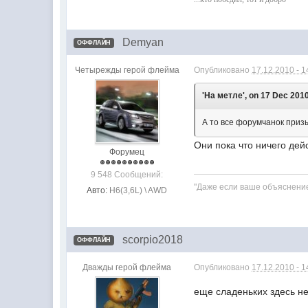
Demyan
ОФФЛАЙН
Четырежды герой флейма
Опубликовано
17.12.2010 - 1
'На метле', on 17 Dec 2010 
А то все форумчанок приз
Они пока что ничего дей
Форумец
9 548 Сообщений:
"Даже если ваше объяснение
Авто:
H6(3,6L) \ AWD
scorpio2018
ОФФЛАЙН
Дважды герой флейма
Опубликовано
17.12.2010 - 1
еще сладеньких здесь н