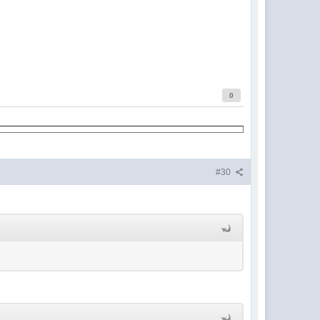
0
#30