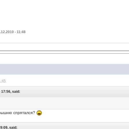
12.2010 - 11:48
1:45
 17:56, said:
барышню спрятался?
19:09, said: