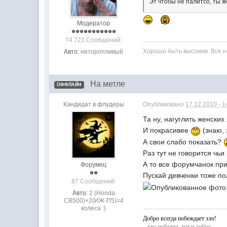
Эт чтобы не палитсо, ты 
Модератор
74 723 Сообщений:
Хорошо быть высоким. Все 
Авто:
неторопливый
На метле
ОФФЛАЙН
Кандидат в флудеры
Опубликовано
17.12.2010 - 1
Та ну, нагуглить женских
И покрасивее
(знаю, 
А свои слабо показать?
Раз тут не говорится чь
А то все форумчанок при
Форумец
Пускай девченки тоже по
87 Сообщений:
Авто:
2 (Honda
CB500)+2(ИЖ-П5)=4
колеса :)
Добро всегда побеждает зло!
...кто победил, тот и добро