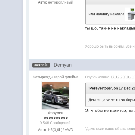
Авто:
неторопливый
или начинку наклала
ты шо, такие не наклад
Хорошо быть высоким. Все 
Demyan
ОФФЛАЙН
Четырежды герой флейма
Опубликовано
17.12.2010 - 1
'Perevertops', on 17 Dec 20
Демьян, а че эт ты за ба
Эт чтобы не палитсо, т
Форумец
9 548 Сообщений:
"Даже если ваше объяснение
Авто:
H6(3,6L) \ AWD