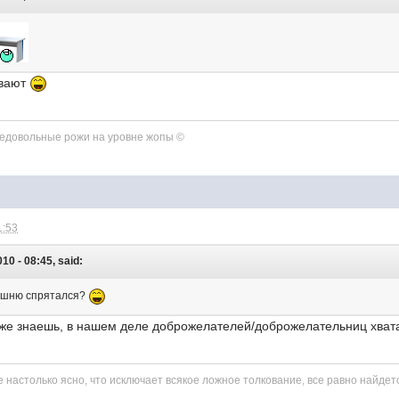
ывают
недовольные рожи на уровне жопы ©
1:53
10 - 08:45, said:
рышню спрятался?
ы же знаешь, в нашем деле доброжелателей/доброжелательниц хва
 настолько ясно, что исключает вcякое ложное толкование, вcе равно найдет