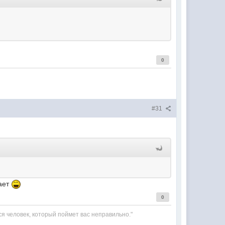
0
#31
тает
0
cя человек, который поймет вас неправильно."