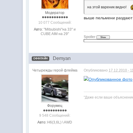
на этой вареник видно!
Модератор
выше пельмени раздаю
10 077 Сообщений:
Авто:
"Mitsubishi"на 33" и
CUBE AIM на 29"
Spoiler
Demyan
ОФФЛАЙН
Четырежды герой флейма
Опубликовано
17.12.2010 - 1
"Даже если ваше объяснение
Форумец
9 548 Сообщений:
Авто:
H6(3,6L) \ AWD