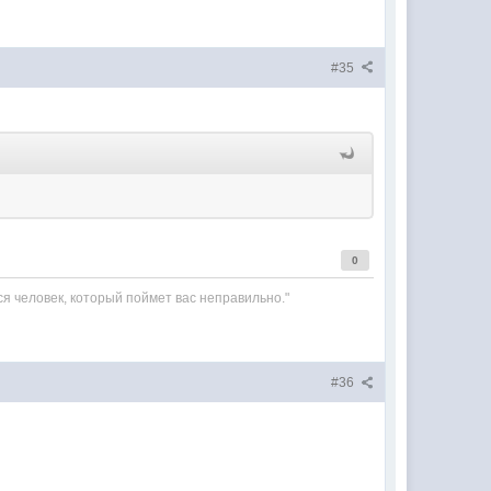
#35
0
cя человек, который поймет вас неправильно."
#36