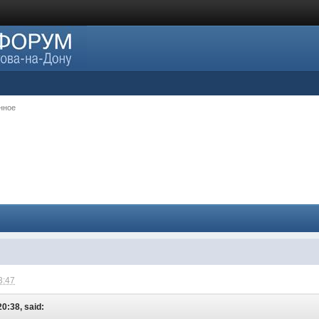
нное
3:47
20:38, said: