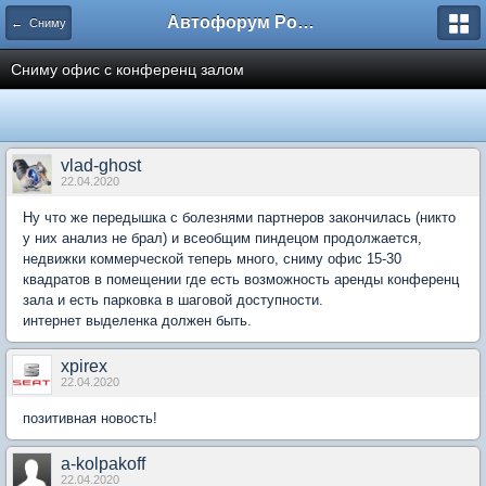
Автофорум Ростова-на-Дону
← Сниму
Сниму офис с конференц залом
vlad-ghost
22.04.2020
Ну что же передышка с болезнями партнеров закончилась (никто
у них анализ не брал) и всеобщим пиндецом продолжается,
недвижки коммерческой теперь много, сниму офис 15-30
квадратов в помещении где есть возможность аренды конференц
зала и есть парковка в шаговой доступности.
интернет выделенка должен быть.
xpirex
22.04.2020
позитивная новость!
a-kolpakoff
22.04.2020