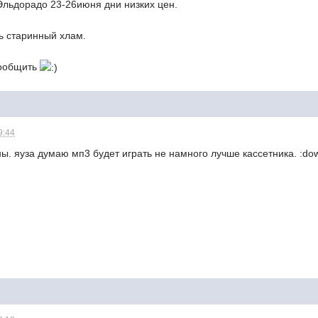
 Эльдорадо 23-26июня дни низких цен.
ь старинный хлам.
сообщить
9:44
ны. яуза думаю мп3 будет играть не намного лучше кассетника. :do