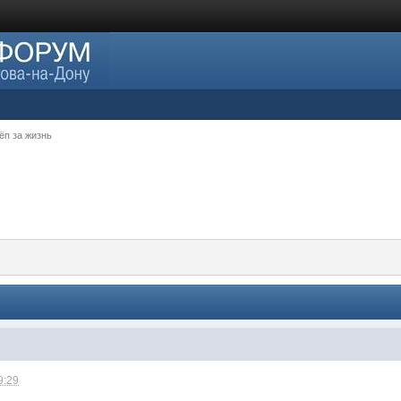
ёп за жизнь
9:29