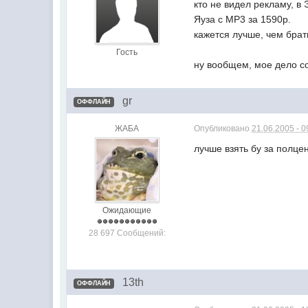
кто не видел рекламу, в
Яуза с МР3 за 1590р.
кажется лучше, чем брат
Гость
ну вообщем, мое дело 
gr
ОФФЛАЙН
ЖАБА
Опубликовано
21.06.2005 - 0
лучше взять бу за полце
Ожидающие
28 697 Сообщений:
13th
ОФФЛАЙН