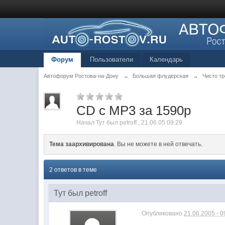
Форум
Пользователи
Календарь
Автофорум Ростова-на-Дону
→
Большая флудерская
→
Чисто тр
CD c MP3 за 1590р
Начал
Тут был petroff
,
21.06.05 09:29
Тема заархивирована
. Вы не можете в ней отвечать.
2 ответов в теме
Тут был petroff
Опубликовано
21.06.2005 - 0