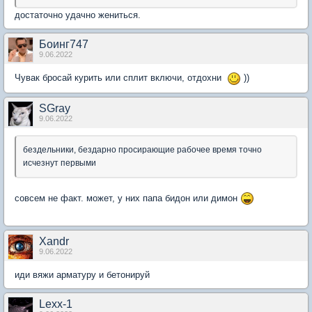
достаточно удачно жениться.
Боинг747
9.06.2022
Чувак бросай курить или сплит включи, отдохни
))
SGray
9.06.2022
бездельники, бездарно просирающие рабочее время точно
исчезнут первыми
совсем не факт. может, у них папа бидон или димон
Xandr
9.06.2022
иди вяжи арматуру и бетонируй
Lexx-1