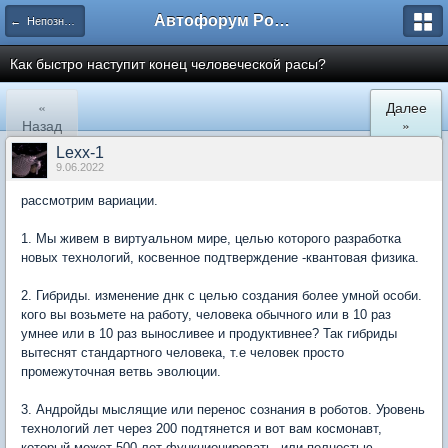
Автофорум Ростова-на-Дону
← Непознанное
Как быстро наступит конец человеческой расы?
«
Далее
Назад
»
Lexx-1
9.06.2022
рассмотрим вариации.
1. Мы живем в виртуальном мире, целью которого разработка
новых технологий, косвенное подтверждение -квантовая физика.
2. Гибриды. изменение днк с целью создания более умной особи.
кого вы возьмете на работу, человека обычного или в 10 раз
умнее или в 10 раз выносливее и продуктивнее? Так гибриды
вытеснят стандартного человека, т.е человек просто
промежуточная ветвь эволюции.
3. Андройды мыслящие или перенос сознания в роботов. Уровень
технологий лет через 200 подтянется и вот вам космонавт,
который может 500 лет функционировать. или полностью