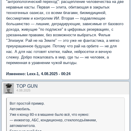
"антропологический переход": расщепление человечества на две
неравные касты. Первая — элита, обитающая в закрытых
техногенных оазисах, со всеми благами, биомедициной,
бессмертием и контролем ИИ. Вторая — подавляющее
большинство — лишние, деградирующие, зависимые от базового
дохода, живущие "по подписке" в цифровых резервациях, с
урезанными правами, без возможности выбраться. Фильм
"Элизиум: Рай не на Земле" — это уже не фантастика, а мягко
приукрашенное будущее. Потому что рай на орбите — не для
нас. А для нас готовят клетки, пайки, нейросетки и вечную
слежку. Добро пожаловать в мир, где ты — не человек, а
переменная в уравнении чужой выгоды.
Изменено: Lexx-1, 4.08.2025 - 00:24
TOP GUN
4.08.2025
Вот простой пример.
Автомобиль.
Уже к концу 80-х в машине было всё, что нужно:
— инжектор, АБС, кондиционер, стеклоподъёмники,
автомагнитола.