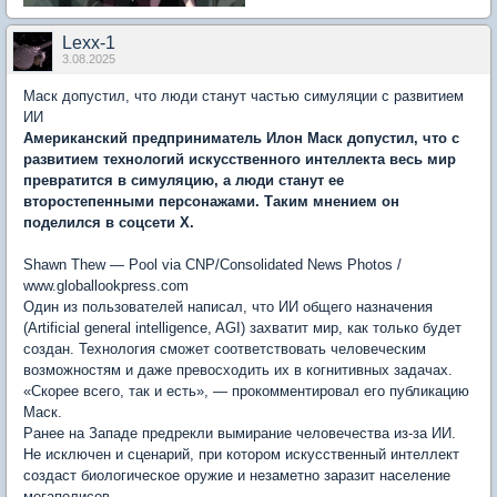
Lexx-1
3.08.2025
Маск допустил, что люди станут частью симуляции с развитием
ИИ
Американский предприниматель Илон Маск допустил, что с
развитием технологий искусственного интеллекта весь мир
превратится в симуляцию, а люди станут ее
второстепенными персонажами. Таким мнением он
поделился в соцсети Х.
Shawn Thew — Pool via CNP/Consolidated News Photos /
www.globallookpress.com
Один из пользователей написал, что ИИ общего назначения
(Artificial general intelligence, AGI) захватит мир, как только будет
создан. Технология сможет соответствовать человеческим
возможностям и даже превосходить их в когнитивных задачах.
«Скорее всего, так и есть», — прокомментировал его публикацию
Маск.
Ранее на Западе предрекли
вымирание человечества
из-за ИИ.
Не исключен и сценарий, при котором искусственный интеллект
создаст биологическое оружие и незаметно заразит население
мегаполисов.