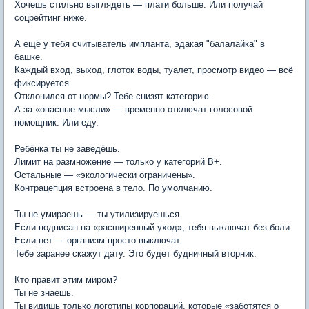
Хочешь стильно выглядеть — плати больше. Или получай
соцрейтинг ниже.
А ещё у тебя считыватель импланта, эдакая "балалайка" в
башке.
Каждый вход, выход, глоток воды, туалет, просмотр видео — всё
фиксируется.
Отклонился от нормы? Тебе снизят категорию.
А за «опасные мысли» — временно отключат голосовой
помощник. Или еду.
Ребёнка ты не заведёшь.
Лимит на размножение — только у категорий B+.
Остальные — «экологически ограничены».
Контрацепция встроена в тело. По умолчанию.
Ты не умираешь — ты утилизируешься.
Если подписан на «расширенный уход», тебя выключат без боли.
Если нет — организм просто выключат.
Тебе заранее скажут дату. Это будет будничный вторник.
Кто правит этим миром?
Ты не знаешь.
Ты видишь только логотипы корпораций, которые «заботятся о