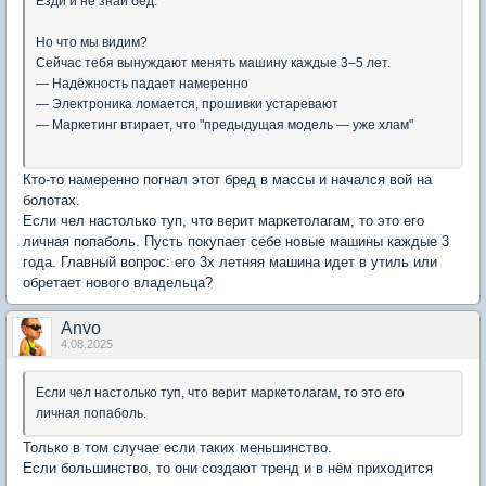
Езди и не знай бед.
Но что мы видим?
Сейчас тебя вынуждают менять машину каждые 3–5 лет.
— Надёжность падает намеренно
— Электроника ломается, прошивки устаревают
— Маркетинг втирает, что "предыдущая модель — уже хлам"
Кто-то намеренно погнал этот бред в массы и начался вой на
болотах.
Если чел настолько туп, что верит маркетолагам, то это его
личная попаболь. Пусть покупает себе новые машины каждые 3
года. Главный вопрос: его 3х летняя машина идет в утиль или
обретает нового владельца?
Anvo
4.08.2025
Если чел настолько туп, что верит маркетолагам, то это его
личная попаболь.
Только в том случае если таких меньшинство.
Если большинство, то они создают тренд и в нём приходится