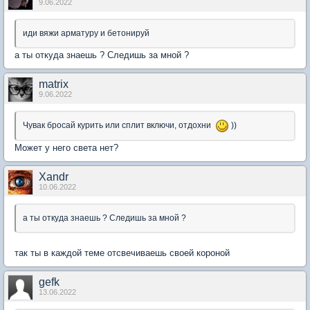
9.06.2022
иди вяжи арматуру и бетонируй
а ты откуда знаешь ? Следишь за мной ?
matrix
9.06.2022
Чувак бросай курить или сплит включи, отдохни
))
Может у него света нет?
Xandr
10.06.2022
а ты откуда знаешь ? Следишь за мной ?
так ты в каждой теме отсвечиваешь своей короной
gefk
13.06.2022