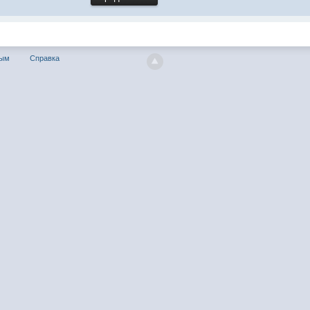
ным
Справка