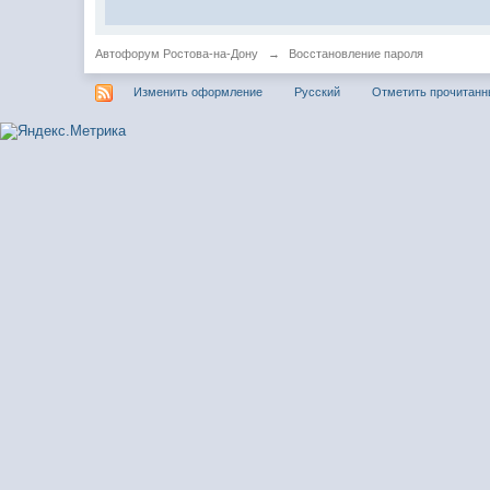
Автофорум Ростова-на-Дону
→
Восстановление пароля
Изменить оформление
Русский
Отметить прочитан