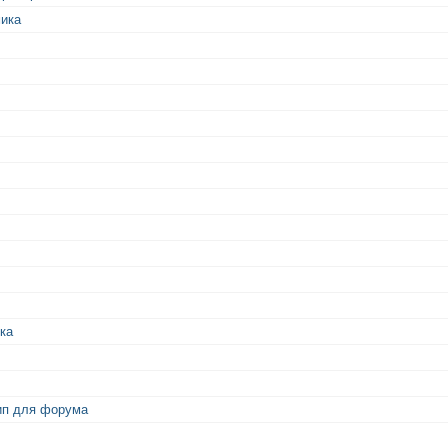
мика
ка
ип для форума