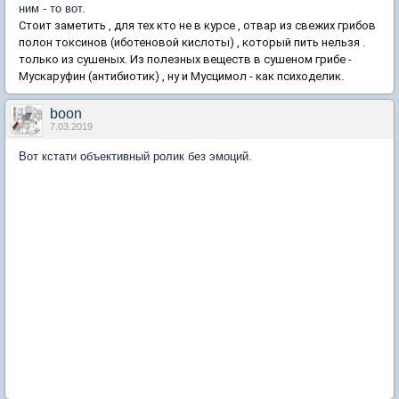
ним - то вот.
Стоит заметить , для тех кто не в курсе , отвар из свежих грибов
полон токсинов (иботеновой кислоты) , который пить нельзя .
только из сушеных. Из полезных веществ в сушеном грибе -
Мускаруфин (антибиотик) , ну и Мусцимол - как психоделик.
boon
7.03.2019
Вот кстати объективный ролик без эмоций.