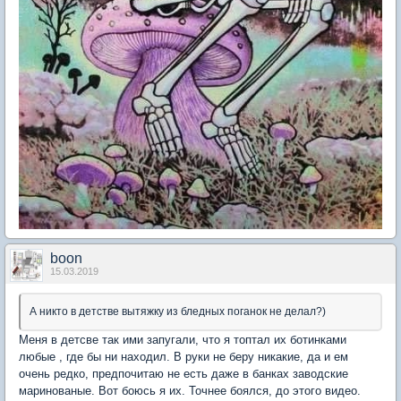
boon
15.03.2019
А никто в детстве вытяжку из бледных поганок не делал?)
Меня в детсве так ими запугали, что я топтал их ботинками
любые , где бы ни находил. В руки не беру никакие, да и ем
очень редко, предпочитаю не есть даже в банках заводские
маринованые. Вот боюсь я их. Точнее боялся, до этого видео.