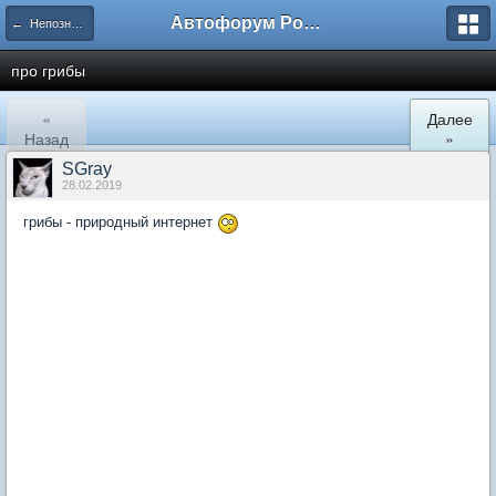
Автофорум Ростова-на-Дону
← Непознанное
про грибы
«
Далее
Назад
»
SGray
28.02.2019
грибы - природный интернет