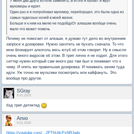
У меня два друга хотели заменить, В итоге и бухает и жрут
мухоморы и курят.
Один раз и я попробовал мухомор, переборщил, это была одна из
самых чудесных ночей в моей жизни.
Больше я к ним на милю не подойдуОт алкашки вообще очень
мало что может помочь
Почему не помогает от алкаши, я думаю тут дело во внутреннем
запросе и дозировке. Нужно захотеть не бухать сначала. То что
мхм блокирует алкоголь весь ютуб об этом говорит. Ну в смысле
очень много видосов об этом. В трип лично я не ходил. Для этого
ситтер нужен который сам много раз там был и понимает что к
чему. И опять же правильная дозировка. И понимать зачем туда
идти. Уж точно не мультики посмотреть или кайфануть. Это
вообще про другое.
SGray
8.01.2025
бэд трип детектед
Anvo
9.01.2025
https://youtube.com/...2PThU4cPxNRJwlp