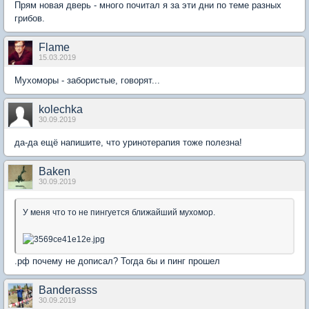
Прям новая дверь - много почитал я за эти дни по теме разных
грибов.
Flame
15.03.2019
Мухоморы - забористые, говорят...
kolechka
30.09.2019
да-да ещё напишите, что уринотерапия тоже полезна!
Baken
30.09.2019
У меня что то не пингуется ближайший мухомор.
.рф почему не дописал? Тогда бы и пинг прошел
Banderasss
30.09.2019