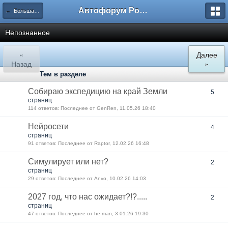
Автофорум Ростова-на-Дону
← Большая флудерская
Непознанное
«
Далее
Назад
»
Тем в разделе
Собираю экспедицию на край Земли
5
страниц
114 ответов: Последнее от GenRen, 11.05.26 18:40
Нейросети
4
страниц
91 ответов: Последнее от Raptor, 12.02.26 16:48
Симулирует или нет?
2
страниц
29 ответов: Последнее от Anvo, 10.02.26 14:03
2027 год, что нас ожидает?!?.....
2
страниц
47 ответов: Последнее от he-man, 3.01.26 19:30