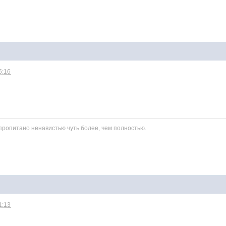
5:16
ропитано ненавистью чуть более, чем полностью.
1:13