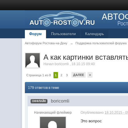
Форум
Пользователи
Календарь
Автофорум Ростова-на-Дону
→
Поддержка пользователей форума
А как картинки вставлят
Начал
boricomli
,
18.10.15 09:40
ДАЛЕЕ
»
Страница 1 из 8
1
2
3
179 ответов в теме
boricomli
ОФФЛАЙН
Начинающий флеймер
Опубликовано
18.10.2015 - 0
Это вопрос