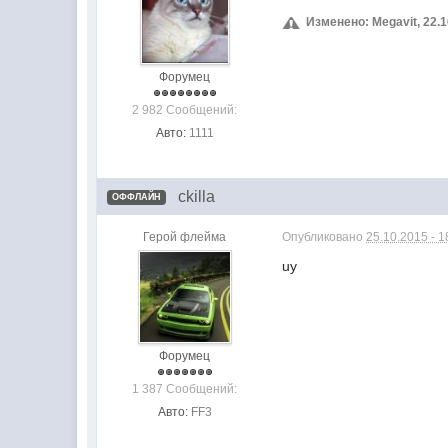
Изменено: Megavit, 22.1
Форумец
2 982 Сообщений:
Авто:
1111
ckilla
ОФФЛАЙН
Герой флейма
Опубликовано
25.10.2015 - 1
uy
Форумец
1 387 Сообщений:
Авто:
FF3