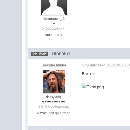
Начинающий
6 Сообщений:
Авто:
2101
Global61
ОФФЛАЙН
Treasure hunter
Опубликовано
18.10.2015 - 1
Вот так
Форумец
8 878 Сообщений:
Авто:
Ford go further