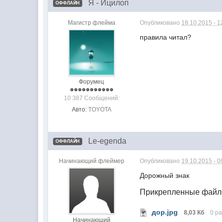
Я - Ицилоп
ОФФЛАЙН
Магистр флейма
Опубликовано
18.10.2015 - 1
правила читал?
Форумец
10 387 Сообщений:
Авто:
TOYOTA
Le-egenda
ОФФЛАЙН
Начинающий флеймер
Опубликовано
19.10.2015 - 0
Дорожный знак
Прикрепленные файл
дор.jpg
8,03 Кб
0 р
Начинающий