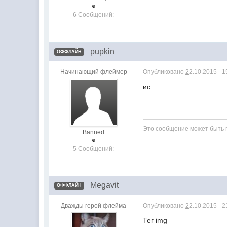
6 Сообщений:
pupkin
ОФФЛАЙН
Начинающий флеймер
Опубликовано
22.10.2015 - 1
ис
Это сообщение может быть п
Banned
5 Сообщений:
Megavit
ОФФЛАЙН
Дважды герой флейма
Опубликовано
22.10.2015 - 2
Тег img