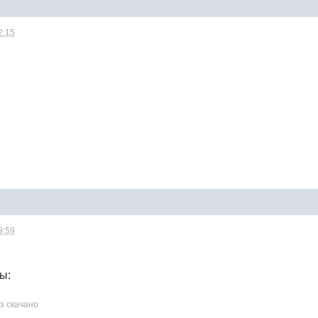
2:15
9:59
ы:
аз скачано