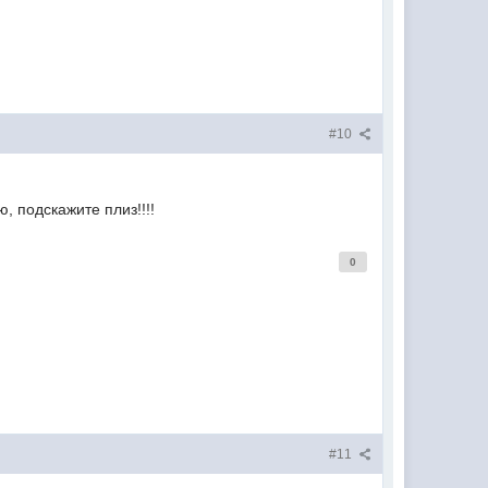
#10
, подскажите плиз!!!!
0
#11