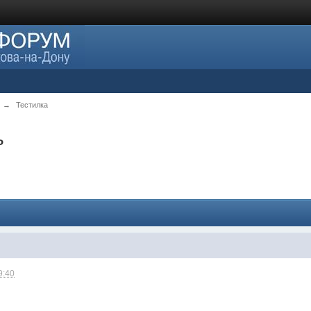
→
Тестилка
ь
9:40